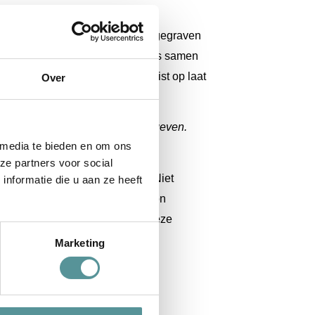
het een familiegraf, waar dieper gegraven
ig zou zijn, zodat vader en zoons samen
allatie waar je gewoonlijk een kist op laat
Over
kje de regie uit handen moeten geven.
 media te bieden en om ons
ze partners voor social
jn schuur, zelf in elkaar gezet. Niet
nformatie die u aan ze heeft
gd dat dit gezin de begrafenis kon
len. Het bracht wat warmte op deze
Marketing