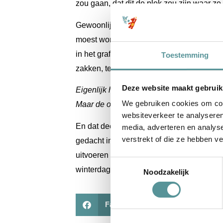
zou gaan, dat dit de plek zou zijn waar ze
Gewoonlijk kan dit met een kindergrafje o
moest worden. Dus met de begraafplaatsbe
in het graf konden staan. Hij moest even ki
Toestemming
zakken, te diep om er zo in te tillen. Ma
Deze website maakt gebruik
Eigenlijk houden we daar niet zo van, da
We gebruiken cookies om cont
Maar de overtuiging waarmee hij dat zei, st
websiteverkeer te analyseren
En dat deed hij! Diezelfde avond heeft hij 
media, adverteren en analys
verstrekt of die ze hebben v
gedacht in ‘hoe ze het altijd doen’, maar 
uitvoeren zoals ze dat graag wilden. Op 
Toestemmingsselectie
winterdag, hij ging net dat stapje verder.
Noodzakelijk
Facebook
WhatsApp