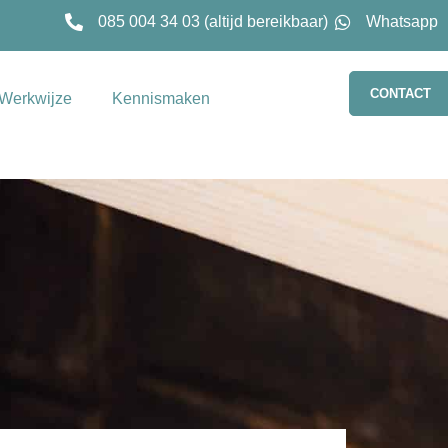
085 004 34 03 (altijd bereikbaar)
Whatsapp
CONTACT
Werkwijze
Kennismaken