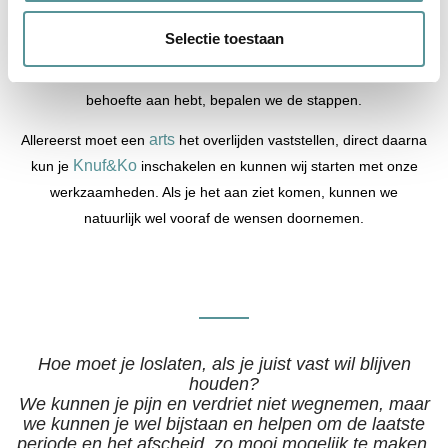
is. Iedereen heeft andere behoeften, iedere uitvaart is uniek.
Selectie toestaan
Sommige zaken moeten we snel regelen, sommige beslissingen
kunnen we uitstellen. Aan de hand van hoe jij je voelt en waar je
behoefte aan hebt, bepalen we de stappen.
arts
Allereerst moet een
het overlijden vaststellen, direct daarna
Knuf&Ko
kun je
inschakelen en kunnen wij starten met onze
werkzaamheden. Als je het aan ziet komen, kunnen we
natuurlijk wel vooraf de wensen doornemen.
Hoe moet je loslaten, als je juist vast wil blijven
houden?
We kunnen je pijn en verdriet niet wegnemen, maar
we kunnen je wel bijstaan en helpen om de laatste
periode en het afscheid, zo mooi mogelijk te maken.