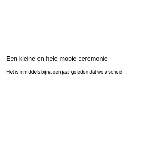
Een kleine en hele mooie ceremonie
Het is inmiddels bijna een jaar geleden dat we afscheid
moesten nemen van ons zoontje Gijs. Hij stierf toen hij zes
weken oud was. Desley
LEES VERDER