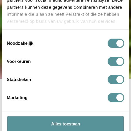
partners voor social media, adverteren en analyse. Deze
partners kunnen deze gegevens combineren met andere
informatie die u aan ze heeft verstrekt of die ze hebben
verzameld op basis van uw gebruik van hun services.
Toestemmingsselectie
Noodzakelijk
Voorkeuren
Statistieken
Marketing
Stap voor stap
Een overlijden kan onverwachts gebeuren, de kans dat je
precies weet wat er moet gebeuren is klein. En gelukkig hoeft
Alles toestaan
dit ook niet, samen komen we er achter wat voor jou het beste