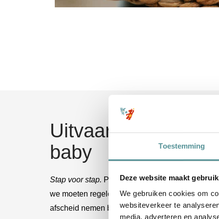
Uitvaart bespreken 
baby
Toestemming
Deze website maakt gebruik
Stap voor stap.
Per dag bespreken we met elkaar
We gebruiken cookies om cont
we moeten regelen, maar vooral hoe je je voelt 
websiteverkeer te analyseren
afscheid nemen bij je past. Bij de één past een k
media, adverteren en analys