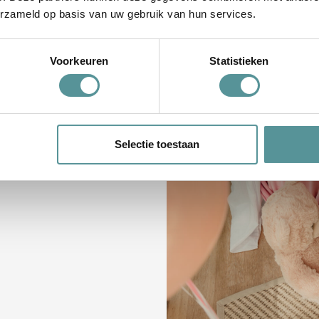
 de ander een groot
erzameld op basis van uw gebruik van hun services.
en alles goed, wij
t. Afscheid nemen
Voorkeuren
Statistieken
rt. We zijn er daarom
 de dag van de
e je afscheid wilt
Selectie toestaan