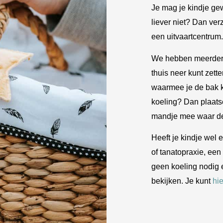
Je mag je kindje gew
liever niet? Dan verz
een uitvaartcentrum.
We hebben meerdere
thuis neer kunt zet
waarmee je de bak ku
koeling? Dan plaats
mandje mee waar de
Heeft je kindje wel
of tanatopraxie, een
geen koeling nodig e
bekijken. Je kunt
hie