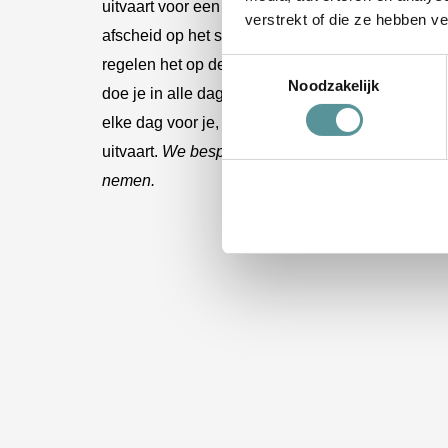
uitvaart voor een baby in de eigen huiskamer, bij
verstrekt of die ze hebben v
afscheid op het strand met veel mensen. Wij vind
regelen het op de manier die voor jou goed voel
Toestemmingsselectie
Noodzakelijk
doe je in alle dagen, niet alleen tijdens de uitvaa
elke dag voor je, vanaf het overlijden tot en met
uitvaart.
We bespreken samen waar, hoe en met wi
nemen.