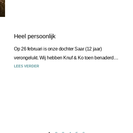
Heel persoonlijk
Op 26 februari is onze dochter Saar (12 jaar)
verongelukt. Wij hebben Knuf & Ko toen benaderd
voor het regelen van het afscheid. De begeleiding
LEES VERDER