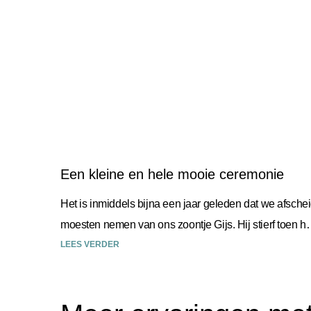
Een kleine en hele mooie ceremonie
Het is inmiddels bijna een jaar geleden dat we afsche
moesten nemen van ons zoontje Gijs. Hij stierf toen hij
zes weken oud was. Desley
LEES VERDER