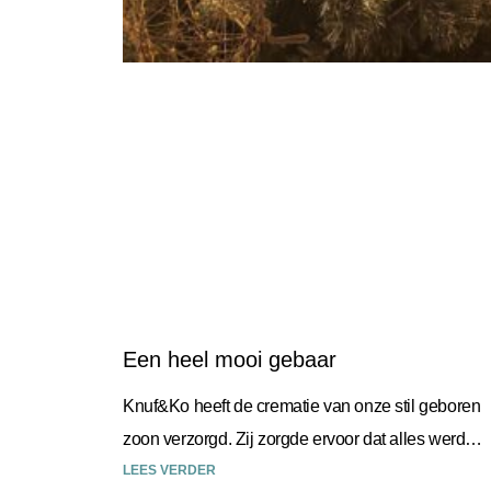
Een heel mooi gebaar
Knuf&Ko heeft de crematie van onze stil geboren
zoon verzorgd. Zij zorgde ervoor dat alles werd
geregeld en alles was duidelijk. Een fijne
LEES VERDER