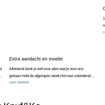
1
n
w
L
Extra aandacht en moeite
id
Allereerst dank je wel voor alles wat je voor ons
gedaan hebt de afgelopen week.Het was ontzettend
fijn dat we op deze manier afscheid van
LEES VERDER