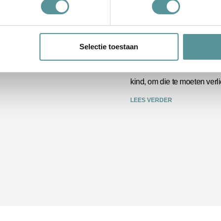
Rust en aandac
Selectie toestaan
Verliezen van een dierbare is
kind, om die te moeten verl
LEES VERDER