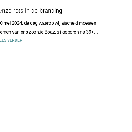
Onze rots in de branding
0 mei 2024, de dag waarop wij afscheid moesten
emen van ons zoontje Boaz, stilgeboren na 39+
eken. Desley was in dit proces onze rots
EES VERDER