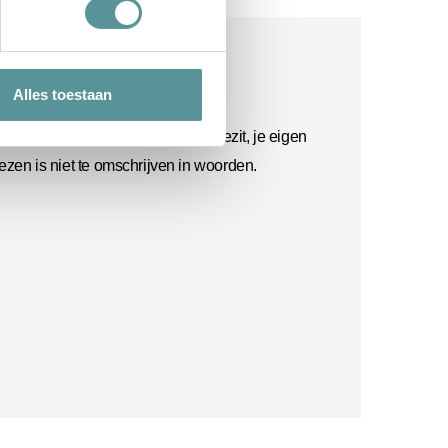
ht
Alles toestaan
 intens en heftig. Je allerliefste bezit, je eigen
iezen is niet te omschrijven in woorden.