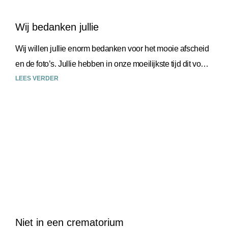
Wij bedanken jullie
Wij willen jullie enorm bedanken voor het mooie afscheid
en de foto’s. Jullie hebben in onze moeilijkste tijd dit voor
ons uit handen genomen wat
LEES VERDER
Niet in een crematorium