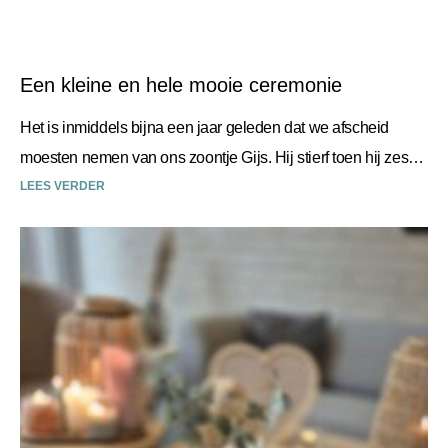
Een kleine en hele mooie ceremonie
Het is inmiddels bijna een jaar geleden dat we afscheid
moesten nemen van ons zoontje Gijs. Hij stierf toen hij zes
weken oud was. Desley
LEES VERDER