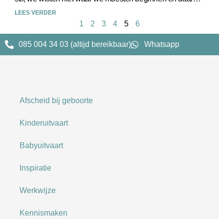
waren jullie… Door jullie hulp en adviezen
LEES VERDER
1
2
3
4
5
6
085 004 34 03 (altijd bereikbaar)
Whatsapp
Afscheid bij geboorte
Kinderuitvaart
Babyuitvaart
Inspiratie
Werkwijze
Kennismaken