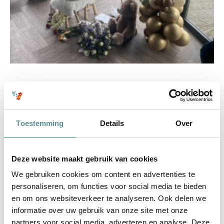
Toestemming
Details
Over
Deze website maakt gebruik van cookies
We gebruiken cookies om content en advertenties te
personaliseren, om functies voor social media te bieden
Onze rots in de branding
en om ons websiteverkeer te analyseren. Ook delen we
informatie over uw gebruik van onze site met onze
10 mei 2024, de dag waarop wij afscheid moesten nemen
partners voor social media, adverteren en analyse. Deze