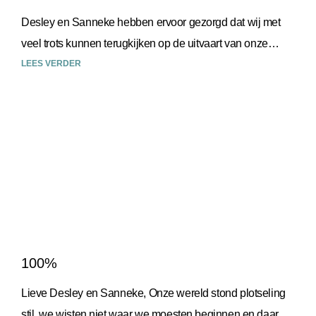
Desley en Sanneke hebben ervoor gezorgd dat wij met
veel trots kunnen terugkijken op de uitvaart van onze
zoon. Toen we van hen hoorden dat
LEES VERDER
100%
Lieve Desley en Sanneke, Onze wereld stond plotseling
stil, we wisten niet waar we moesten beginnen en daar