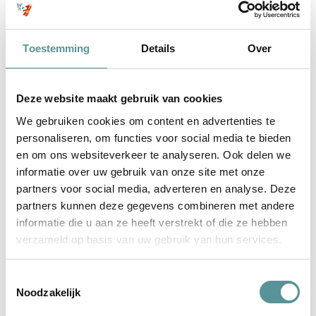
Toestemming
Details
Over
Deze website maakt gebruik van cookies
We gebruiken cookies om content en advertenties te
personaliseren, om functies voor social media te bieden
en om ons websiteverkeer te analyseren. Ook delen we
informatie over uw gebruik van onze site met onze
partners voor social media, adverteren en analyse. Deze
Thuis, bij ons
partners kunnen deze gegevens combineren met andere
informatie die u aan ze heeft verstrekt of die ze hebben
Knuf&Ko heeft ons ontzettend fijn en goed geholpen met de
verzameld op basis van uw gebruik van hun services.
uitvaart van onze lieve zoon (week na geboorte). Na het
overlijden gaat alles opeens snel
Toestemmingsselectie
Noodzakelijk
lees verder