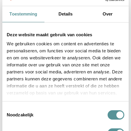
Toestemming
Details
Over
Deze website maakt gebruik van cookies
We gebruiken cookies om content en advertenties te
personaliseren, om functies voor social media te bieden
en om ons websiteverkeer te analyseren. Ook delen we
Ze staan open voor jouw ideeën
informatie over uw gebruik van onze site met onze
partners voor social media, adverteren en analyse. Deze
Knuf en Ko heeft ons ontzettend fijn begeleid bij de uitvaart
partners kunnen deze gegevens combineren met andere
van onze zoon. Desley en Sanneke zijn professioneel,
informatie die u aan ze heeft verstrekt of die ze hebben
verzameld op basis van uw gebruik van hun services.
kundig en empathisch. Ze staan open
lees verder
Toestemmingsselectie
Noodzakelijk