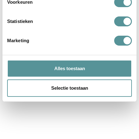
Voorkeuren
Statistieken
Marketing
Niet in een crematorium
Alles toestaan
Desley en Sanneke hebben ervoor gezorgd dat wij met veel
trots kunnen terugkijken op de uitvaart van onze zoon. Toen
Selectie toestaan
we van hen hoorden dat
lees verder