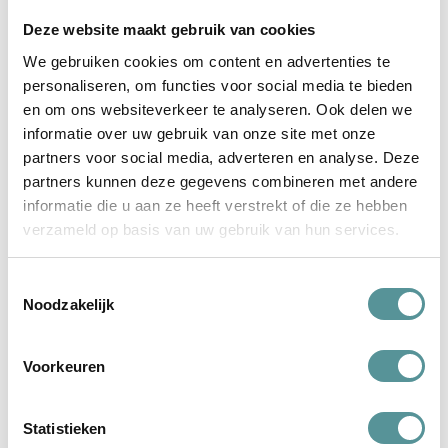
Deze website maakt gebruik van cookies
Knuf&Ko heeft ons begeleid bij het afscheid van onze
We gebruiken cookies om content en advertenties te
stilgeboren dochter. We zijn heel blij met de betrokken en
personaliseren, om functies voor social media te bieden
professionele hulp, waar veel ervaring uit
en om ons websiteverkeer te analyseren. Ook delen we
lees verder
informatie over uw gebruik van onze site met onze
partners voor social media, adverteren en analyse. Deze
partners kunnen deze gegevens combineren met andere
informatie die u aan ze heeft verstrekt of die ze hebben
verzameld op basis van uw gebruik van hun services.
Toestemmingsselectie
Noodzakelijk
Voorkeuren
Statistieken
Dankbaar voor steun en begeleiding