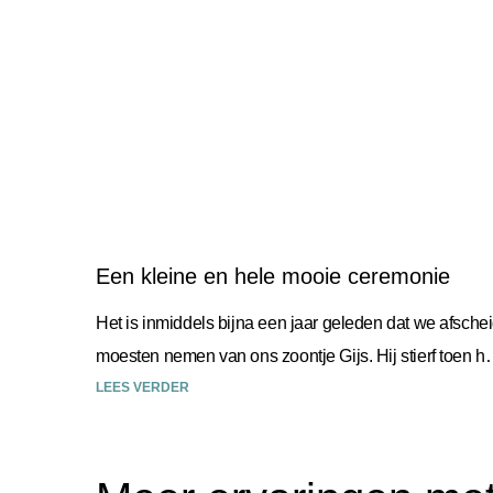
Een kleine en hele mooie ceremonie
Het is inmiddels bijna een jaar geleden dat we afsche
moesten nemen van ons zoontje Gijs. Hij stierf toen hij
zes weken oud was. Desley
LEES VERDER