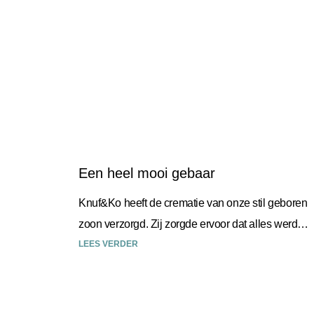
Een heel mooi gebaar
Knuf&Ko heeft de crematie van onze stil geboren
zoon verzorgd. Zij zorgde ervoor dat alles werd
geregeld en alles was duidelijk. Een fijne
LEES VERDER
communicatie en