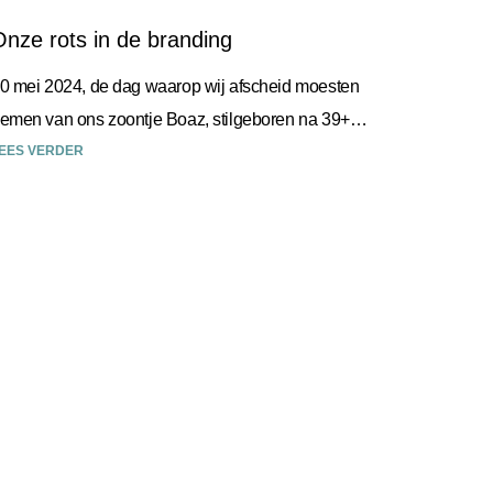
Onze rots in de branding
0 mei 2024, de dag waarop wij afscheid moesten
emen van ons zoontje Boaz, stilgeboren na 39+
eken. Desley was in dit proces onze rots
EES VERDER