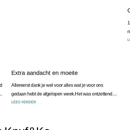
1
n
w
L
Extra aandacht en moeite
id
Allereerst dank je wel voor alles wat je voor ons
gedaan hebt de afgelopen week.Het was ontzettend
fijn dat we op deze manier afscheid van
LEES VERDER