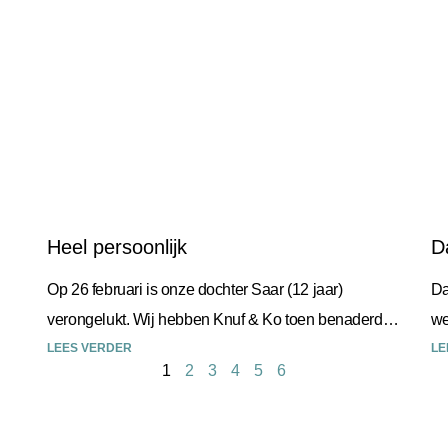
Heel persoonlijk
D
Op 26 februari is onze dochter Saar (12 jaar)
Da
verongelukt. Wij hebben Knuf & Ko toen benaderd
we
voor het regelen van het afscheid. De begeleiding
LEES VERDER
ee
LE
1
2
3
4
5
6