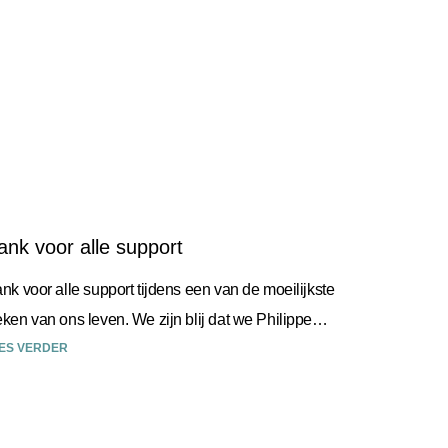
ank voor alle support
nk voor alle support tijdens een van de moeilijkste
ken van ons leven. We zijn blij dat we Philippe
n waardig afscheid hebben kunnen geven
ES VERDER