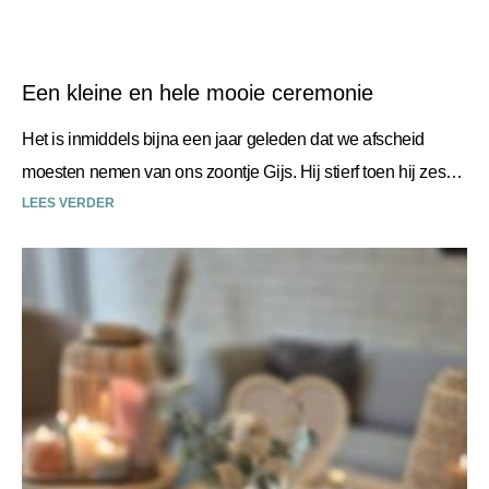
Een kleine en hele mooie ceremonie
Het is inmiddels bijna een jaar geleden dat we afscheid
moesten nemen van ons zoontje Gijs. Hij stierf toen hij zes
weken oud was. Desley
LEES VERDER