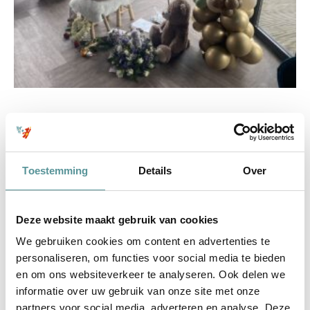
Toestemming
Details
Over
Deze website maakt gebruik van cookies
We gebruiken cookies om content en advertenties te
personaliseren, om functies voor social media te bieden
Onze rots in de branding
en om ons websiteverkeer te analyseren. Ook delen we
informatie over uw gebruik van onze site met onze
10 mei 2024, de dag waarop wij afscheid moesten nemen
partners voor social media, adverteren en analyse. Deze