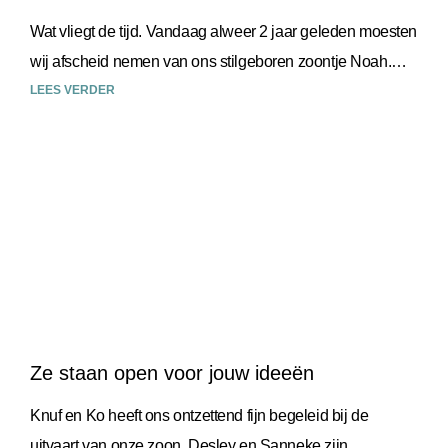
Wat vliegt de tijd. Vandaag alweer 2 jaar geleden moesten
wij afscheid nemen van ons stilgeboren zoontje Noah.
Wat zo mooi begon, eindigde heel snel
LEES VERDER
Ze staan open voor jouw ideeën
Knuf en Ko heeft ons ontzettend fijn begeleid bij de
uitvaart van onze zoon. Desley en Sanneke zijn