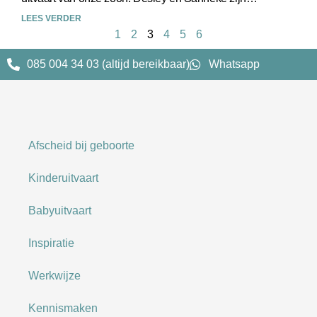
professioneel, kundig en empathisch. Ze staan open
LEES VERDER
1
2
3
4
5
6
085 004 34 03 (altijd bereikbaar)
Whatsapp
Afscheid bij geboorte
Kinderuitvaart
Babyuitvaart
Inspiratie
Werkwijze
Kennismaken