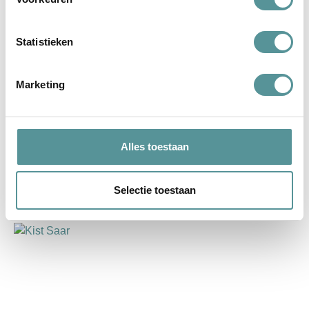
Statistieken
Marketing
Thuis, bij ons
Knuf&Ko heeft ons ontzettend fijn en goed geholpen met de
Alles toestaan
uitvaart van onze lieve zoon (week na geboorte). Na het
overlijden gaat alles opeens snel
Selectie toestaan
lees verder