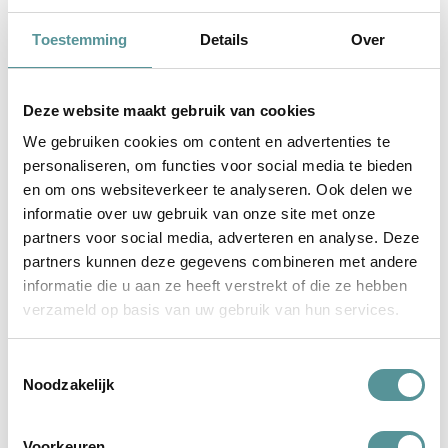
Toestemming
Details
Over
Deze website maakt gebruik van cookies
We gebruiken cookies om content en advertenties te
personaliseren, om functies voor social media te bieden
100%
en om ons websiteverkeer te analyseren. Ook delen we
informatie over uw gebruik van onze site met onze
Lieve Desley en Sanneke, Onze wereld stond plotseling stil,
partners voor social media, adverteren en analyse. Deze
we wisten niet waar we moesten beginnen en daar waren
partners kunnen deze gegevens combineren met andere
jullie… Door jullie hulp en adviezen
informatie die u aan ze heeft verstrekt of die ze hebben
lees verder
verzameld op basis van uw gebruik van hun services.
Toestemmingsselectie
Noodzakelijk
Voorkeuren