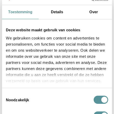
Vind je het fijn om hier verder over te praten, of om telefonisch
contact
kennis te maken? Neem dan
met ons op.
Toestemming
Details
Over
Facebook
WhatsApp
Deze website maakt gebruik van cookies
We gebruiken cookies om content en advertenties te
personaliseren, om functies voor social media te bieden
en om ons websiteverkeer te analyseren. Ook delen we
informatie over uw gebruik van onze site met onze
Meer inspiratie
partners voor social media, adverteren en analyse. Deze
BEKIJK ALLE ERVARINGEN
partners kunnen deze gegevens combineren met andere
informatie die u aan ze heeft verstrekt of die ze hebben
verzameld op basis van uw gebruik van hun services.
Toestemmingsselectie
Noodzakelijk