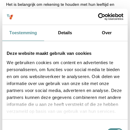
Het is belangrijk om rekening te houden met hun leeftijd en
emotionele staat. Knuf&Ko kan adviseren over gepaste
manieren om kinderen te betrekken en te ondersteunen.
Toestemming
Details
Over
Facebook
WhatsApp
Deze website maakt gebruik van cookies
We gebruiken cookies om content en advertenties te
personaliseren, om functies voor social media te bieden
Meer inspiratie
en om ons websiteverkeer te analyseren. Ook delen we
informatie over uw gebruik van onze site met onze
BEKIJK ALLE ERVARINGEN
partners voor social media, adverteren en analyse. Deze
partners kunnen deze gegevens combineren met andere
informatie die u aan ze heeft verstrekt of die ze hebben
verzameld op basis van uw gebruik van hun services.
Toestemmingsselectie